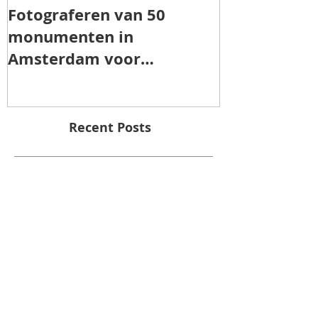
Fotograferen van 50
TOROS AGRI 
monumenten in
Amsterdam voor
"Patrimonia Amsterdam"
Recent Posts