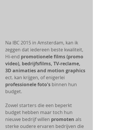
Na IBC 2015 in Amsterdam, kan ik 
zeggen dat iedereen beste kwaliteit, 
Hi-end 
promotionele films (promo 
video), bedrijfsfilms, TV-reclame, 
3D animaties and motion graphics
ect. kan krijgen, of enigerlei 
professionele foto's
 binnen hun 
budget. 
Zowel starters die een beperkt 
budget hebben maar toch hun 
nieuwe bedrijf willen 
promoten 
als 
sterke oudere ervaren bedrijven die 