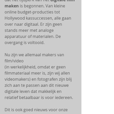
maken
 is begonnen. Van kleine 
online budget-producties tot 
Hollywood kassuccessen, alle gaan 
over naar digitaal. Er zijn geen 
stands meer met analoge 
apparatuur of materialen. De 
overgang is voltooid. 
Nu zijn we allemaal makers van 
film/video  
(in werkelijkheid, omdat er geen 
filmmateriaal meer is, zijn wij allen 
videomakers) en fotografen zijn blij 
zich aan te passen aan dit nieuwe 
digitale leven dat makkelijk en 
relatief betaalbaar is voor iedereen. 
Dit is ook goed nieuws voor onze 