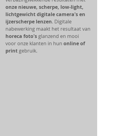
onze nieuwe, scherpe, low-light, 
lichtgewicht digitale camera's en 
ijzerscherpe lenzen
. Digitale 
nabewerking maakt het resultaat van 
horeca foto's
 glanzend en mooi 
voor onze klanten in hun 
online of 
print
 gebruik. 