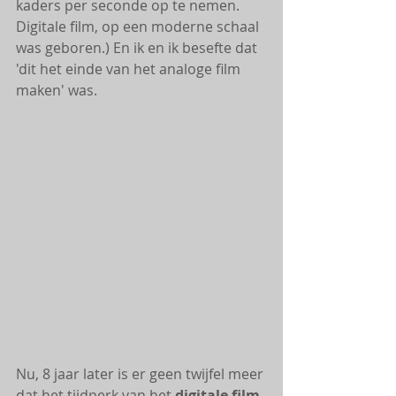
kaders per seconde op te nemen. 
Digitale film, op een moderne schaal 
was geboren.) En ik en ik besefte dat 
'dit het einde van het analoge film 
maken' was. 
Nu, 8 jaar later is er geen twijfel meer 
dat het tijdperk van het
 digitale film 