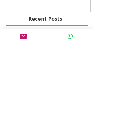
"Patrimonia Amsterdam"
Recent Posts
Fotograferen van 50
monumenten in Amsterdam voor
"Patrimonia Amsterdam"
TOROS AGRI 3d animatie
Een paar woorden na IBC 2015
over het hedendaagse digitale
film maken, 3d animatie en
Professioneel