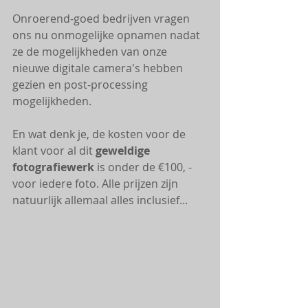
Onroerend-goed bedrijven vragen 
ons nu onmogelijke opnamen nadat 
ze de mogelijkheden van onze 
nieuwe digitale camera's hebben 
gezien en post-processing 
mogelijkheden. 
En wat denk je, de kosten voor de 
klant voor al dit 
geweldige 
fotografiewerk
 is onder de €100, - 
voor iedere foto. Alle prijzen zijn 
natuurlijk allemaal alles inclusief... 