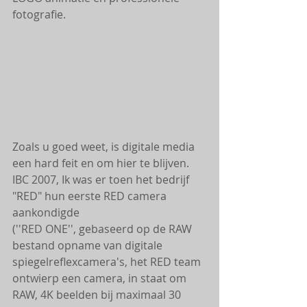
fotografie. 
Zoals u goed weet, is digitale media 
een hard feit en om hier te blijven. 
IBC 2007, Ik was er toen het bedrijf 
"RED" hun eerste RED camera 
aankondigde  
(''RED ONE'', gebaseerd op de RAW 
bestand opname van digitale 
spiegelreflexcamera's, het RED team 
ontwierp een camera, in staat om 
RAW, 4K beelden bij maximaal 30 