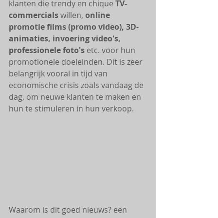
klanten die trendy en chique 
TV-
commercials
 willen, 
online 
promotie films (promo video), 3D-
animaties, invoering video's, 
professionele foto's
 etc. voor hun 
promotionele doeleinden. Dit is zeer 
belangrijk vooral in tijd van 
economische crisis zoals vandaag de 
dag, om neuwe klanten te maken en 
hun te stimuleren in hun verkoop. 
Waarom is dit goed nieuws? een 