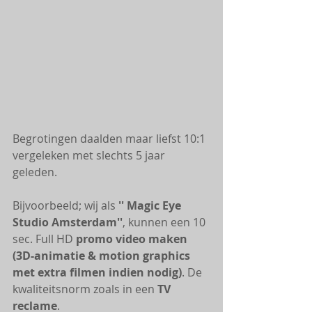
Begrotingen daalden maar liefst 10:1 
vergeleken met slechts 5 jaar 
geleden. 
Bijvoorbeeld; wij als 
'' Magic Eye 
Studio Amsterdam''
, kunnen een 10 
sec. Full HD 
promo video maken 
(3D-animatie & motion graphics 
met extra filmen indien nodig)
. De 
kwaliteitsnorm zoals in een 
TV 
reclame
.  