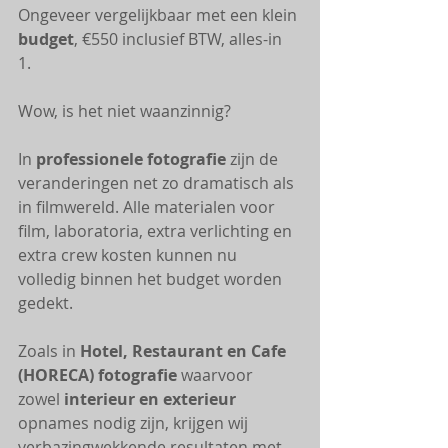
Ongeveer vergelijkbaar met een klein 
budget
, €550 inclusief BTW, alles-in 
1. 
Wow, is het niet waanzinnig? 
In 
professionele fotografie
 zijn de 
veranderingen net zo dramatisch als 
in filmwereld. Alle materialen voor 
film, laboratoria, extra verlichting en 
extra crew kosten kunnen nu 
volledig binnen het budget worden 
gedekt. 
Zoals in
 Hotel, Restaurant en Cafe 
(HORECA) fotografie
 waarvoor 
zowel 
interieur en exterieur
opnames nodig zijn, krijgen wij 
verbazingwekkende resultaten met 