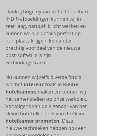
Dankzij hoge dynamische bereikbare 
(HDR) afbeeldingen kunnen wij in 
zeer laag, natuurlijk licht werken en 
kunnen we alle details perfect op 
hun plaats krijgen. Een ander 
prachtig voordeel van de nieuwe 
post-software is zijn 
verbindingskracht. 
Nu kunnen wij zelfs diverse foto's 
van het 
intereur 
zoals in 
kleine 
hotelkamers
 maken en kunnen wij 
het samenstellen op onze werkplek. 
Vervolgens kan de eigenaar van het 
kleine hotel elke hoek van de kleine 
hotelkamer promoten
. Deze 
nieuwe technieken hebben ook een 
heleboel voordelen voor 