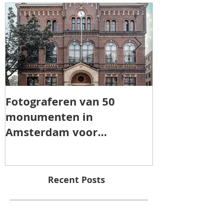
Featured Posts
Fotograferen van 50
TOROS AGRI 
monumenten in
Amsterdam voor
"Patrimonia Amsterdam"
Recent Posts