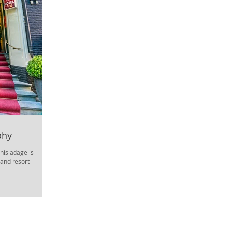
phy
his adage is
 and resort