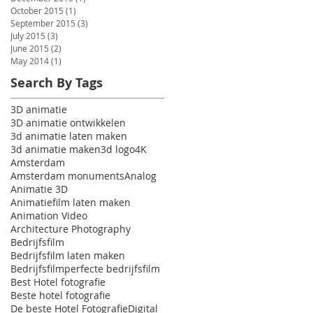
October 2015
(1)
1 post
September 2015
(3)
3 posts
July 2015
(3)
3 posts
June 2015
(2)
2 posts
May 2014
(1)
1 post
Search By Tags
3D animatie
3D animatie ontwikkelen
3d animatie laten maken
3d animatie maken
3d logo
4K
Amsterdam
Amsterdam monuments
Analog
Animatie 3D
Animatiefilm laten maken
Animation Video
Architecture Photography
Bedrijfsfilm
Bedrijfsfilm laten maken
Bedrijfsfilmperfecte bedrijfsfilm
Best Hotel fotografie
Beste hotel fotografie
De beste Hotel Fotografie
Digital