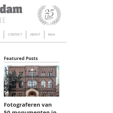
CONTACT
ABOUT
More
Featured Posts
Fotograferen van
TOROS AGRI 3d
50 monumenten in
animatie