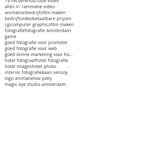
TV-reclame
YouTube video
alles in 1
animatie video
animation
bedrijfsfilm maken
bedrijfsvideo
betaalbare prijzen
cgi
computer graphics
film maken
fotografie
fotografie Amsterdam
game
goed fotografie voor promotie
goed fotografie voor web
goed online marketing voor hotels
hotel fotograaf
hotel fotografie
hotel images
hotel photo
interior fotografie
kaan sensoy
logo animatie
low polly
magic eye studio amsterdam