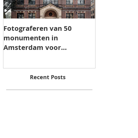
Fotograferen van 50
TOROS AGRI 
monumenten in
Amsterdam voor
"Patrimonia Amsterdam"
Recent Posts