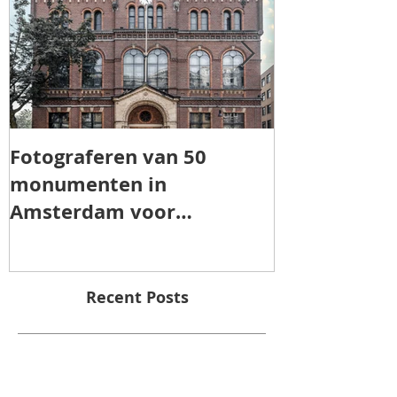
Fotograferen van 50
TOROS AGRI 
monumenten in
Amsterdam voor
"Patrimonia Amsterdam"
Recent Posts