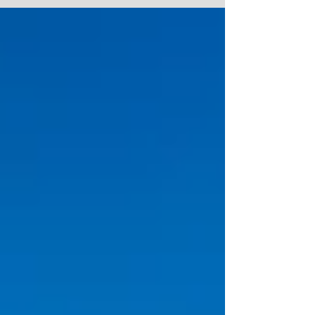
Amsterdam 3D Artist; Kaan Sensoy Agency; FILMJI
Producer; Merve Tiryakioglu Tumerk...