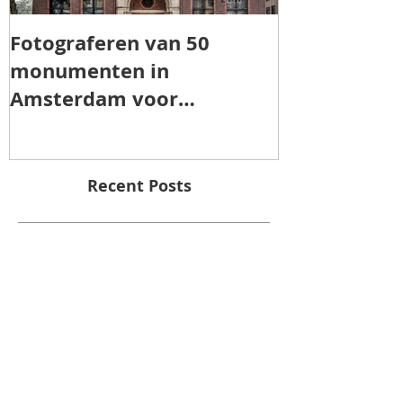
Fotograferen van 50
TOROS AGRI 
monumenten in
Amsterdam voor
"Patrimonia Amsterdam"
Recent Posts